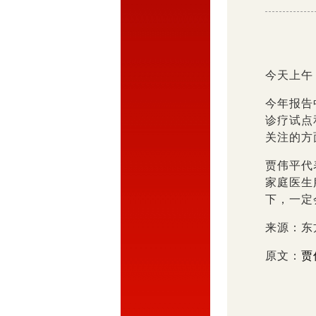
今天上午
今年报告
诊疗试点
关注的
贾伟平代
家庭医生
下，一定
来源：东方
原文：
贾