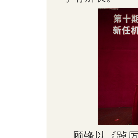
顾锋以《踔