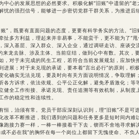
为中心的发展思想的必然要求。积极化解“旧账”中遗留的“老
解忧的强烈信号，能够进一步密切党群干群关系，为推进后
”，既要有直面问题的态度，更要有科学务实的方法。“旧
牵扯多方利益，理起来并非易事，不能蛮干，更不能为了“甩
，深入基层、深入群众、深入企业，通过调研走访、座谈交
”的来龙去脉、涉及主体、当前症结，做到心中有数。其次，要
如，对于未完成的民生工程，若符合当前发展规划，应加快
到进展；对于未兑现的承诺，要本着“言出必行”的原则，积
变化确实无法兑现，要及时向有关方面说明情况，争取理解
听各方诉求，依法依规、公平公正化解，避免矛盾激化；等
立健全工作衔接、承诺兑现、责任追溯等有效机制，从制度上
工作的稳定性和连续性。
，治须有常。党员干部应深刻认识到，理“旧账”不是可选
化改革不断推进，我们遇到的问题和任务更多是短时间内难以
像跑接力赛一样，一棒一棒接着干下去，锲而不舍地寻求解决
功成不必在我”的胸怀在每一个岗位上都留下无愧使命、不负