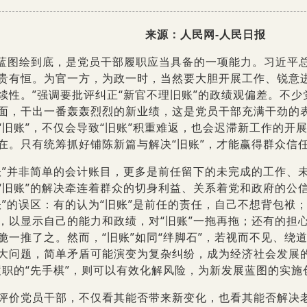
来源：人民网-人民日报
蓝图绘到底，是党员干部履职应当具备的一项能力。习近平总
贵有恒。为官一方，为政一时，当然要大胆开展工作、锐意
续性。”强调要批评纠正“新官不理旧账”的政绩观偏差。不
面，干出一番轰轰烈烈的新业绩，这是党员干部充满干劲的
“旧账”，不仅会导致“旧账”积重难返，也会迟滞新工作的开展
在。只有统筹抓好铺陈新篇与解决“旧账”，才能赢得群众信
并非简单的会计账目，更多是前任留下的未完成的工作、未
“旧账”的解决牵连着群众的切身利益、关系着党和政府的公
账”的误区：有的认为“旧账”是前任的责任，自己不想背包袱
，以显示自己的能力和政绩，对“旧账”一拖再拖；还有的担心
脆一推了之。然而，“旧账”如同“绊脚石”，若视而不见、绕
大问题，简单矛盾可能演变为复杂纠纷，成为经济社会发展的
履职的“先手棋”，则可以有效化解风险，为新发展蓝图的实
党员干部，不仅看其能否带来新变化，也看其能否解决老问