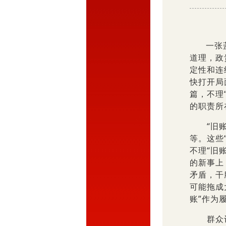
一张
道理，政
定性和连
快打开局
篇，不理
的职责所
“旧账”
等。这些
不理“旧
的新事上
矛盾，干
可能拖成
账”作为
群众评价