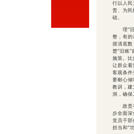
行以人民
责、为民
础。
理“旧账
整，有的
摸清底数
楚“旧账
施策。比
让群众看
客观条件
要耐心倾
教训，建
洞，确保
政贵有恒
步全面深
党员干部
担当和“